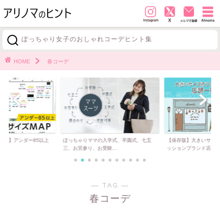
ぽっちゃり女子のおしゃれコーデヒント集
探す
HOME
春コーデ
必見】アンダー85以上
ぽっちゃりママの入学式、卒園式、七五
【保存版】大きいサイ
..
三、お宮参り、お受験...
ッションブランド店...
― TAG ―
春コーデ