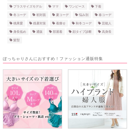
プラスサイズモデル
ママ
ワンピース
下着
冬コーデ
初対面
夏コーデ
悩み別
春コーデ
桃果愛
残暑対策
着痩せ
秋冬コーデ
芸能人
身長低め
通販
部屋着
顔タイプ診断
高身長
髪型
ぽっちゃりさんにおすすめ！
ファッション通販特集