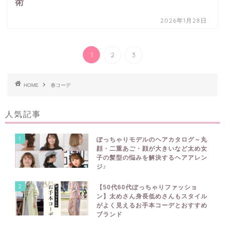
術
2026年1月28日
1
2
3
HOME
春コーデ
人気記事
1
ぽっちゃりモデルのヘアカタログ～丸
顔・二重あご・顔が大きいなど太め女
子の髪型の悩みを解決するヘアアレン
ジ♪
2
【50代60代ぽっちゃりファッショ
ン】太めさん身長低めさんもスタイル
がよく見えるお手本コーデとおすすめ
ブランド