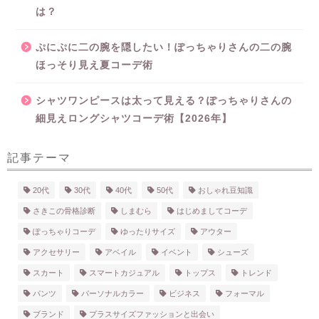
は？
ぷにぷに二の腕を隠したい！ぽっちゃりさんの二の腕
ほっそり見え夏コーデ術
シャツワンピースは太って見える？ぽっちゃりさんの
細見えロングシャツコーデ術【2026年】
記事テーマ
20代
30代
40代
50代
おしゃれ豆知識
さきこの骨格診断
しまむら
はじめましてコーデ
ぽっちゃりコーデ
ゆったりサイズ
アウター
アクセサリー
アベイル
イベント
シューズ
スカート
スマートカジュアル
トップス
トレンド
パンツ
パーソナルカラー
ビジネス
フォーマル
ブランド
プラスサイズファッションと出会い