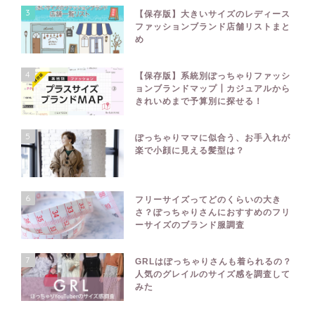
3
【保存版】大きいサイズのレディース
ファッションブランド店舗リストまと
め
4
【保存版】系統別ぽっちゃりファッシ
ョンブランドマップ┃カジュアルから
きれいめまで予算別に探せる！
5
ぽっちゃりママに似合う、お手入れが
楽で小顔に見える髪型は？
6
フリーサイズってどのくらいの大き
さ？ぽっちゃりさんにおすすめのフリ
ーサイズのブランド服調査
7
GRLはぽっちゃりさんも着られるの？
人気のグレイルのサイズ感を調査して
みた