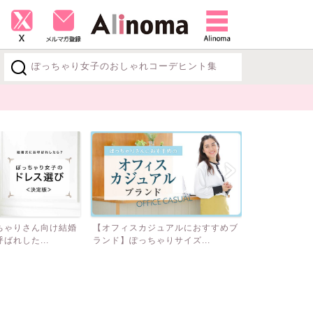
ぽっちゃり女子のおしゃれコーデヒント集
探す
ちゃりさん向け結婚
【オフィスカジュアルにおすすめブ
ぽっちゃりモ
ばれした...
ランド】ぽっちゃりサイズ...
丸顔・二重あご