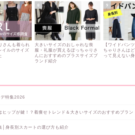
8
9
ゃりさんも着られ
大きいサイズのおしゃれな喪
【ワイドパンツ
レイルのサイズ
服・礼服が買えるぽっちゃりさ
ちゃりさんはど
た
んにおすすめのプラスサイズブ
って見えない身
ランド紹介
特集2026
びはヒップが鍵！？着痩せトレンド＆大きいサイズのおすすめブラン
特集│身長別スカートの選び方も紹介