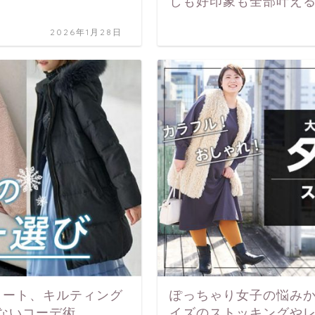
しも好印象も全部叶え
2026年1月28日
コート、キルティング
ぽっちゃり女子の悩み
ないコーデ術
イズのストッキングや