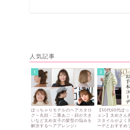
人気記事
1
2
ぽっちゃりモデルのヘアカタロ
【50代60代ぽ
グ～丸顔・二重あご・顔が大き
ョン】太めさん
いなど太め女子の髪型の悩みを
スタイルがよく
解決するヘアアレンジ♪
ーデとおすすめ