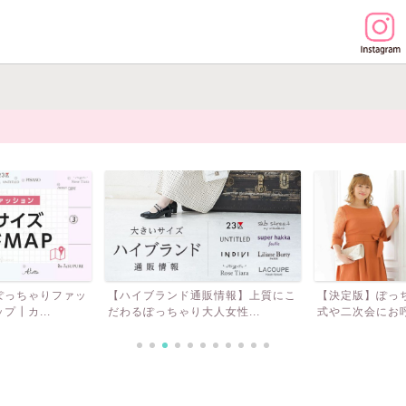
ぽっちゃりファッ
【ハイブランド通販情報】上質にこ
【決定版】ぽっ
┃カ...
だわるぽっちゃり大人女性...
式や二次会にお呼