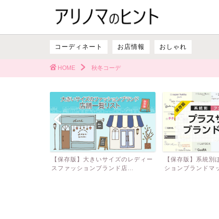
コーディネート
お店情報
おしゃれ
HOME
秋冬コーデ
学式、卒園式、
【保存版】大きいサイズのレディー
【保存版】系統別
験...
スファッションブランド店...
ションブランドマップ