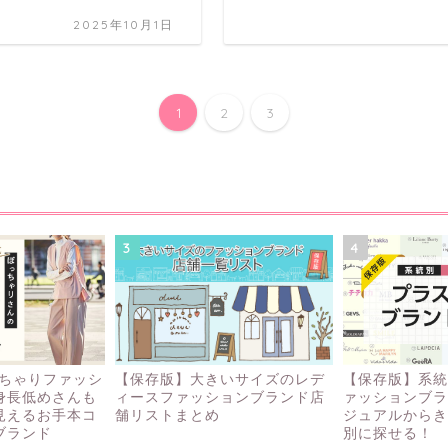
2025年10月1日
1
2
3
3
4
っちゃりファッシ
【保存版】大きいサイズのレデ
【保存版】系統
身長低めさんも
ィースファッションブランド店
ァッションブラ
見えるお手本コ
舗リストまとめ
ジュアルからき
ブランド
別に探せる！