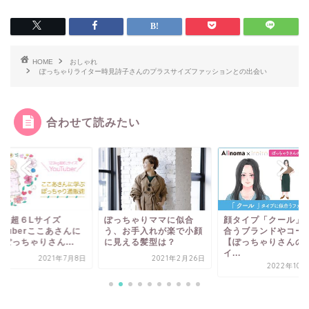
HOME
おしゃれ
ぽっちゃりライター時見詩子さんのプラスサイズファッションとの出会い
合わせて読みたい
ぽっちゃりママに似合
顔タイプ「クール」に似
ぽっちゃり
に
う、お手入れが楽で小顔
合うブランドやコーデ
さんのプラ
に見える髪型は？
【ぽっちゃりさんの顔タ
ッションと
イ...
8日
2021年2月26日
2022年10月27日