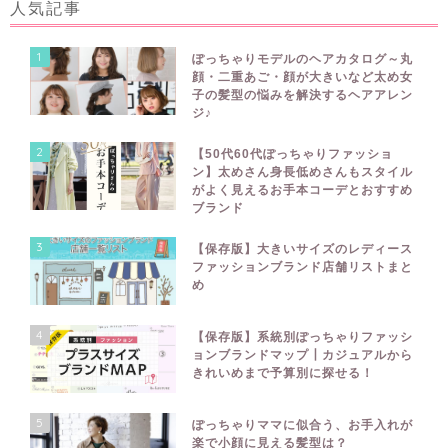
人気記事
1
ぽっちゃりモデルのヘアカタログ～丸
顔・二重あご・顔が大きいなど太め女
子の髪型の悩みを解決するヘアアレン
ジ♪
2
【50代60代ぽっちゃりファッショ
ン】太めさん身長低めさんもスタイル
がよく見えるお手本コーデとおすすめ
ブランド
3
【保存版】大きいサイズのレディース
ファッションブランド店舗リストまと
め
4
【保存版】系統別ぽっちゃりファッシ
ョンブランドマップ┃カジュアルから
きれいめまで予算別に探せる！
5
ぽっちゃりママに似合う、お手入れが
楽で小顔に見える髪型は？