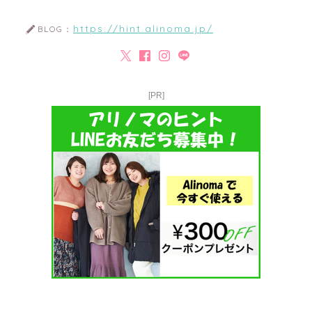
https://hint.alinoma.jp/
BLOG：
[PR]