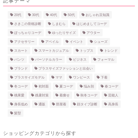
記事テーマ
20代
30代
40代
50代
おしゃれ豆知識
さきこの骨格診断
しまむら
はじめましてコーデ
ぽっちゃりコーデ
ゆったりサイズ
アウター
アクセサリー
アベイル
イベント
シューズ
スカート
スマートカジュアル
トップス
トレンド
パンツ
パーソナルカラー
ビジネス
フォーマル
ブランド
プラスサイズファッションと出会い
プラスサイズモデル
ママ
ワンピース
下着
冬コーデ
初対面
夏コーデ
悩み別
春コーデ
桃果愛
残暑対策
着痩せ
秋冬コーデ
芸能人
身長低め
通販
部屋着
顔タイプ診断
高身長
髪型
ショッピング
カテゴリから探す