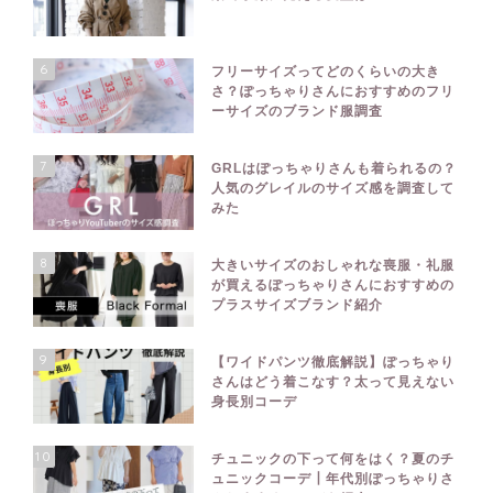
6
フリーサイズってどのくらいの大き
さ？ぽっちゃりさんにおすすめのフリ
ーサイズのブランド服調査
7
GRLはぽっちゃりさんも着られるの？
人気のグレイルのサイズ感を調査して
みた
8
大きいサイズのおしゃれな喪服・礼服
が買えるぽっちゃりさんにおすすめの
プラスサイズブランド紹介
9
【ワイドパンツ徹底解説】ぽっちゃり
さんはどう着こなす？太って見えない
身長別コーデ
10
チュニックの下って何をはく？夏のチ
ュニックコーデ┃年代別ぽっちゃりさ