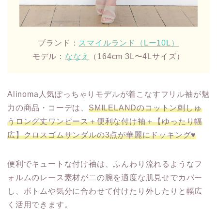
ブランド：
スマイルランド（Lー10L）
モデル：
ななえ
（164cm 3L〜4Lサイズ）
Alinoma人気ぽっちゃりモデルが着こなすフリル袖が魅
力の商品・コーデは、
SMILELANDのコットン刺しゅ
うロング丈ワンピース＋便利な付け袖＋【ゆったり幅
広】クロスゴムサンダルの3点が華麗にドッキング♥
便利でキュートな付け袖は、ふんわり流れるようなフ
ォルムのレース素材が二の腕を適度な肌見せでカバー
し、ボトムや気分に合わせて付けたり外したりと幅広
く活用できます。