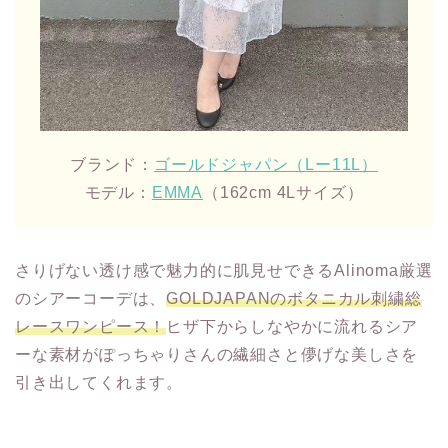
ブランド：
ゴールドジャパン（Lー11L）
モデル：
EMMA
（162cm 4Lサイズ）
さりげない透け感で魅力的に肌見せできるAlinoma厳選
のシアーコーデは、
GOLDJAPANのボタニカル刺繍総
レースワンピース！
ヒザ下からしなやかに流れるシア
ーな素材がぽっちゃりさんの繊細さと儚げな美しさを
引き出してくれます。