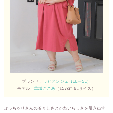
ブランド：
ラビアンジェ（LLー5L）
モデル：
華城ここあ
（157cm 6Lサイズ）
ぽっちゃりさんの若々しさとかわいらしさを引き出す