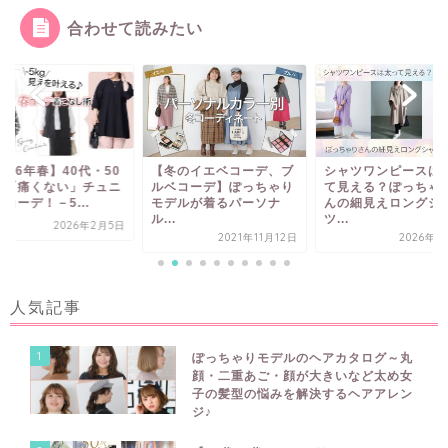
合わせて読みたい
冬のイエベコーデ、ブ
シャツワンピースは太っ
ぽっちゃりさん注目
ベコーデ】ぽっちゃり
て見える？ぽっちゃりさ
ワンピースコーデ┃
デルが着るパーソナ
んの細見えロングシャ
せポイントと骨格別
.
ツ...
す...
2021年11月12日
2026年4月2日
2026年5月
人気記事
1
ぽっちゃりモデルのヘアカタログ～丸
顔・二重あご・顔が大きいなど太め女
子の髪型の悩みを解決するヘアアレン
ジ♪