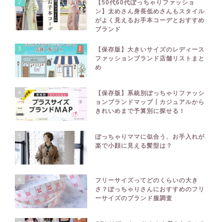
2
【50代60代ぽっちゃりファッショ
ン】太めさん身長低めさんもスタイル
がよく見えるお手本コーデとおすすめ
ブランド
3
【保存版】大きいサイズのレディース
ファッションブランド店舗リストまと
め
4
【保存版】系統別ぽっちゃりファッシ
ョンブランドマップ┃カジュアルから
きれいめまで予算別に探せる！
5
ぽっちゃりママに似合う、お手入れが
楽で小顔に見える髪型は？
6
フリーサイズってどのくらいの大き
さ？ぽっちゃりさんにおすすめのフリ
ーサイズのブランド服調査