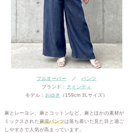
プルオーバー
／
パンツ
ブランド：
クインティ
モデル：
おゆき
（159cm 3Lサイズ）
麻とレーヨン、麻とコットンなど、麻とほかの素材が
ミックスされた
麻混パンツ
は落ち着いた見た目と過ご
しやすさで人気が高まっています。