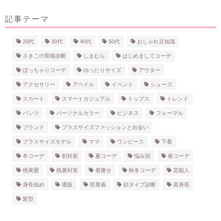
記事テーマ
20代
30代
40代
50代
おしゃれ豆知識
さきこの骨格診断
しまむら
はじめましてコーデ
ぽっちゃりコーデ
ゆったりサイズ
アウター
アクセサリー
アベイル
イベント
シューズ
スカート
スマートカジュアル
トップス
トレンド
パンツ
パーソナルカラー
ビジネス
フォーマル
ブランド
プラスサイズファッションと出会い
プラスサイズモデル
ママ
ワンピース
下着
冬コーデ
初対面
夏コーデ
悩み別
春コーデ
桃果愛
残暑対策
着痩せ
秋冬コーデ
芸能人
身長低め
通販
部屋着
顔タイプ診断
高身長
髪型