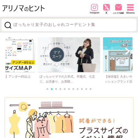
ぽっちゃり女子のおしゃれコーデヒント集
探す
必見】アンダー85以上
ぽっちゃりママの入学式、卒園式、七五
【保存版】大きいサイ
..
三、お宮参り、お受験...
ッションブランド店...