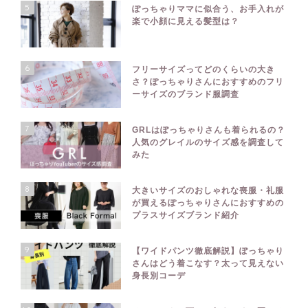
5
ぽっちゃりママに似合う、お手入れが
楽で小顔に見える髪型は？
6
フリーサイズってどのくらいの大き
さ？ぽっちゃりさんにおすすめのフリ
ーサイズのブランド服調査
7
GRLはぽっちゃりさんも着られるの？
人気のグレイルのサイズ感を調査して
みた
8
大きいサイズのおしゃれな喪服・礼服
が買えるぽっちゃりさんにおすすめの
プラスサイズブランド紹介
9
【ワイドパンツ徹底解説】ぽっちゃり
さんはどう着こなす？太って見えない
身長別コーデ