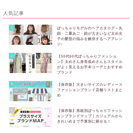
人気記事
1
ぽっちゃりモデルのヘアカタログ～丸
顔・二重あご・顔が大きいなど太め女
子の髪型の悩みを解決するヘアアレン
ジ♪
2
【50代60代ぽっちゃりファッショ
ン】太めさん身長低めさんもスタイル
がよく見えるお手本コーデとおすすめ
ブランド
3
【保存版】大きいサイズのレディース
ファッションブランド店舗リストまと
め
4
【保存版】系統別ぽっちゃりファッシ
ョンブランドマップ┃カジュアルから
きれいめまで予算別に探せる！