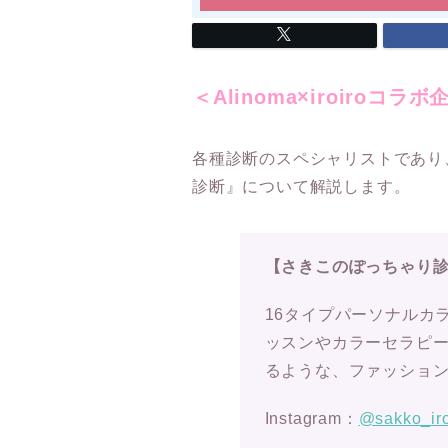
＜Alinoma×iroiroコラ
各種診断のスペシャリストであり
診断』について解説します。
【さきこのぽっちゃり
16タイプパーソナルカ
ッスンやカラーセラピ
るような、ファッション
Instagram：
@sakko_iro